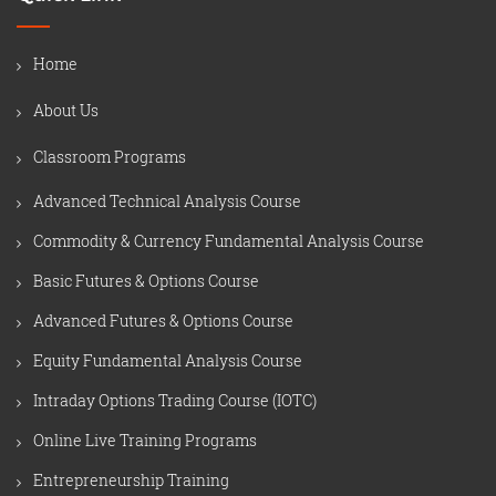
Home
About Us
Classroom Programs
Advanced Technical Analysis Course
Commodity & Currency Fundamental Analysis Course
Basic Futures & Options Course
Advanced Futures & Options Course
Equity Fundamental Analysis Course
Intraday Options Trading Course (IOTC)
Online Live Training Programs
Entrepreneurship Training