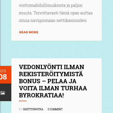
voittomahdollisuuksista ja paljon
muuta. Toivottavasti tämä opas auttaa
sinua navigoimaan nettikasinoiden
READ MORE
VEDONLYÖNTI ILMAN
APR
REKISTERÖITYMISTÄ
08
BONUS – PELAA JA
VOITA ILMAN TURHAA
BYROKRATIAA!
BY
SHETTYPAVITRA
.
0 COMMENT