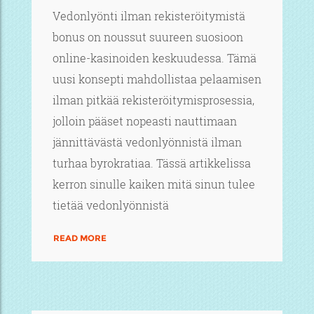
Vedonlyönti ilman rekisteröitymistä
bonus on noussut suureen suosioon
online-kasinoiden keskuudessa. Tämä
uusi konsepti mahdollistaa pelaamisen
ilman pitkää rekisteröitymisprosessia,
jolloin pääset nopeasti nauttimaan
jännittävästä vedonlyönnistä ilman
turhaa byrokratiaa. Tässä artikkelissa
kerron sinulle kaiken mitä sinun tulee
tietää vedonlyönnistä
READ MORE