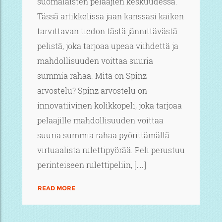
suomalaisten pelaajien keskuudessa.
Tässä artikkelissa jaan kanssasi kaiken
tarvittavan tiedon tästä jännittävästä
pelistä, joka tarjoaa upeaa viihdettä ja
mahdollisuuden voittaa suuria
summia rahaa. Mitä on Spinz
arvostelu? Spinz arvostelu on
innovatiivinen kolikkopeli, joka tarjoaa
pelaajille mahdollisuuden voittaa
suuria summia rahaa pyörittämällä
virtuaalista rulettipyörää. Peli perustuu
perinteiseen rulettipeliin, […]
READ MORE