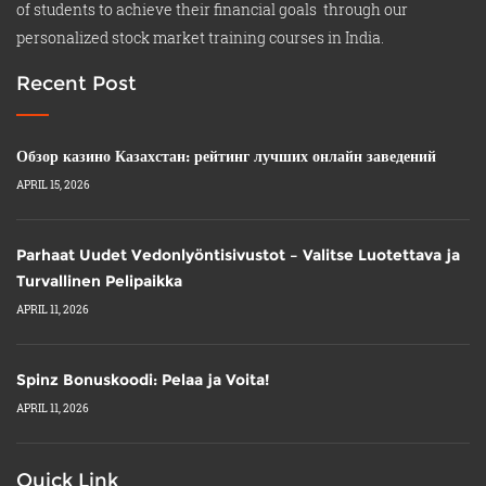
of students to achieve their financial goals through our
personalized stock market training courses in India.
Recent Post
Обзор казино Казахстан: рейтинг лучших онлайн заведений
APRIL 15, 2026
Parhaat Uudet Vedonlyöntisivustot – Valitse Luotettava ja
Turvallinen Pelipaikka
APRIL 11, 2026
Spinz Bonuskoodi: Pelaa ja Voita!
APRIL 11, 2026
Quick Link