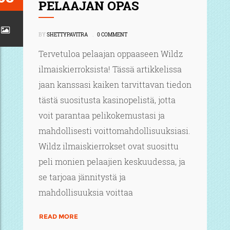
PELAAJAN OPAS
BY
SHETTYPAVITRA
.
0 COMMENT
Tervetuloa pelaajan oppaaseen Wildz
ilmaiskierroksista! Tässä artikkelissa
jaan kanssasi kaiken tarvittavan tiedon
tästä suositusta kasinopelistä, jotta
voit parantaa pelikokemustasi ja
mahdollisesti voittomahdollisuuksiasi.
Wildz ilmaiskierrokset ovat suosittu
peli monien pelaajien keskuudessa, ja
se tarjoaa jännitystä ja
mahdollisuuksia voittaa
READ MORE